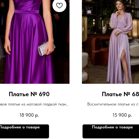
Платье № 690
Платье № 6
вое платье из матовой гладкой ткани.
Восхитительное платье из 
лифа ассиметричный. На плече брошь
гладкой ткани для вашего то
18 900
р.
15 900
р.
съёмная. Производитель турция.
мероприятия.
Подробнее о товаре
Подробнее о товаре