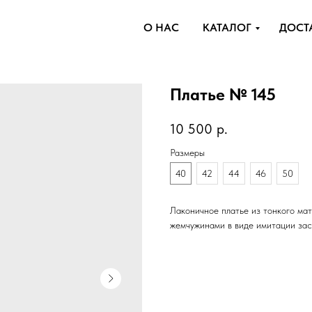
О НАС
КАТАЛОГ
ДОСТ
Платье № 145
10 500
р.
Размеры
40
42
44
46
50
Лаконичное платье из тонкого ма
жемчужинами в виде имитации зас