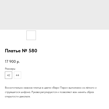
Платье № 580
17 900
р.
Размеры
42
44
Восхитительно нежное платье в цвете «Вери Пери» выполнено из лёгкого и
струящегося шифона. Рукава регулируются и позволяют вам менять образ
открытости декольте.