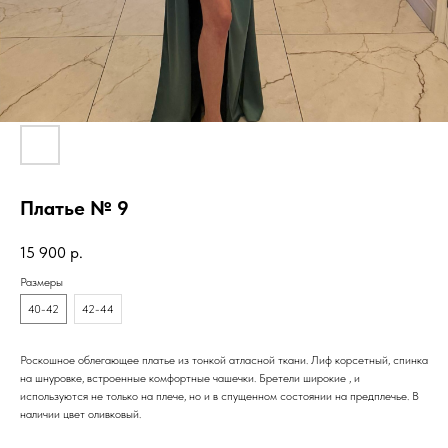
Платье № 9
15 900
р.
Размеры
40-42
42-44
Роскошное облегающее платье из тонкой атласной ткани. Лиф корсетный, спинка
на шнуровке, встроенные комфортные чашечки. Бретели широкие , и
используются не только на плече, но и в спущенном состоянии на предплечье. В
наличии цвет оливковый.