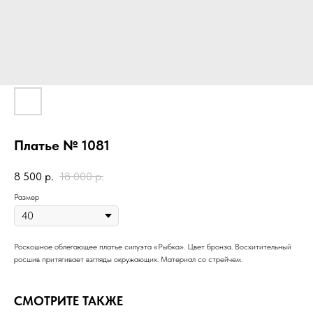
Платье № 1081
8 500
р.
18 000
р.
Размер
Роскошное облегающее платье силуэта «Рыбка». Цвет бронза. Восхитительный
росшив притягивает взгляды окружающих. Материал со стрейчем.
СМОТРИТЕ ТАКЖЕ